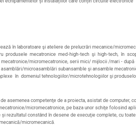
 echipamentelor și instalațiilor care conțin circuite electronice
crează în laboratoare şi ateliere de prelucrări mecanice/micro
u produsele mecatronice med-high-tech şi high-tech, în scopu
i mecatronice/micromecatronice, serii mici/ mijlocii /mari - după 
 de asamblări/microasamblări subansamble şi ansamble mecatron
plexe în domeniul tehnologiilor/microtehnologiilor şi produselo
e de asemenea competenţe de a proiecta, asistat de computer, 
catronice/micromecatronice, pe baza unor schiţe folosind apli
 şi rezultatul constând în desene de execuţie complete, cu toat
e mecanică/micromecanică.