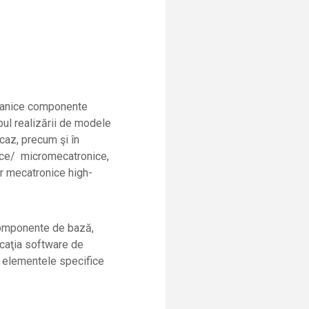
mecanice componente
l realizării de modele
caz, precum şi în
ice/ micromecatronice,
r mecatronice high-
componente
de bază,
caţia software de
e elementele specifice