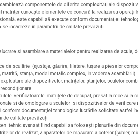
și asamblează componentele de diferite complexităţi ale dispozitivel
l matriţer cunoaște elementele ce concură la realizarea operaţiil
esională, este capabil să execute conform documentaţiei tehnologi
să se încadreze în parametrii de calitate prevăzuţi.
elucrare si asamblare a materialelor pentru realizarea de scule, d
ice de sculărie (ajustaje, găurire, filetare, tușare a pieselor comp
, matriță, stanță, model metalic complex, in vederea asamblării)
xploatare ale dispozitivelor, matrițelor, ștanțelor, sculelor comb
recondiționare
ulele, verificatoarele, matrițele de decupat, presat la rece si la c
onale si de omologare a sculelor si dispozitivelor de verificare 
i conform documentației tehnologice lucrările solicitate astfel în
i de calitate prevăzuți
en tehnic avansat fiind capabil sa folosești planurile din docume
rițelor de realizat, a aparatelor de măsurare a cotelor (șubler, mi