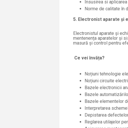
Insusirea si aplicare
Norme de calitate în d
5. Electronist aparate și
Electronistul aparate și ec
mentenența aparatelor și si
masură și control pentru efe
Ce vei învăța?
Noțiuni tehnologie el
Noțiuni circuite electr
Bazele electronicii an
Bazele automatizărilo
Bazele elementelor d
Interpretarea schemel
Depistarea defectelor 
Reglarea utilajelor pen