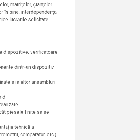
or, matriţelor, ștanţelor,
or în sine, interdependenţa
ce lucrările solicitate
e dispozitive, verificatoare
onente dintr-un dispozitiv
inate si a altor ansambluri
ald
realizate
cât piesele finite sa se
ntația tehnic
ă
a
crometru, comparator, etc.)