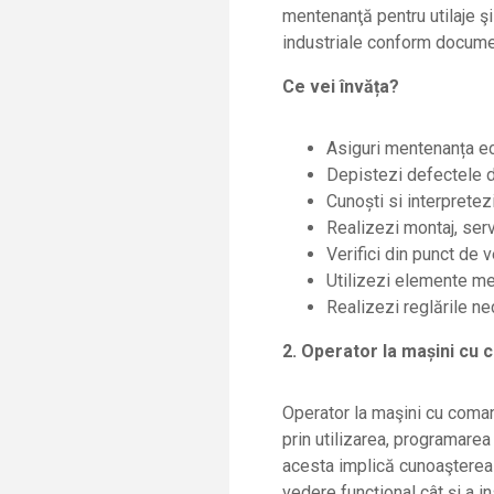
mentenanţă pentru utilaje şi
industriale conform documen
Ce
vei
î
nvăța?
Asiguri mentenanța ec
Depistezi defectele d
Cunoști si interprete
Realizezi montaj, ser
Verifici din punct de v
Utilizezi elemente me
Realizezi reglările nec
2. Operator la mașini cu
Operator la maşini cu coma
prin utilizarea, programare
acesta implică cunoaşterea 
vedere funcţional cât şi a i