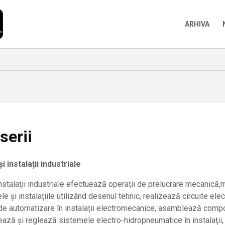
ARHIVA
serii
i instalații industriale
 instalaţii industriale efectuează operaţii de prelucrare mecanic
le și instalațiile utilizând desenul tehnic, realizează circuite elec
 de automatizare în instalații electromecanice, asamblează com
ează și reglează sistemele electro-hidropneumatice în instalaţii, 