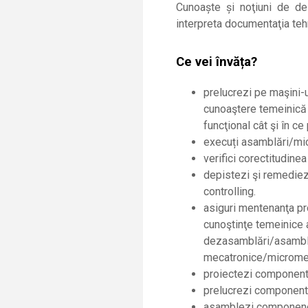
Cunoaşte şi noţiuni de des
interpreta documentaţia te
Ce vei învăța?
prelucrezi pe maşini-
cunoaştere temeinică 
funcţional cât şi în c
e
x
ec
uți asamblări/m
verifici corectitudin
depistezi şi remediez
controlling.
asiguri mentenanţa pr
cunoştinţe temeinice 
dezasamblări/asamblă
mecatronice/microme
proiectezi component
prelucrezi component
asamblezi componene