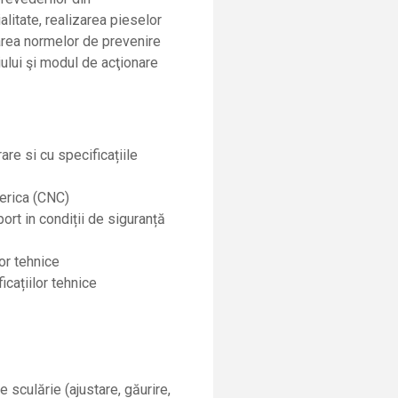
alitate, realizarea pieselor
tarea normelor de prevenire
iului şi modul de acţionare
e si cu specificațiile
erica (CNC)
rt in condiții de siguranță
or tehnice
cațiilor tehnice
 sculărie (ajustare, găurire,