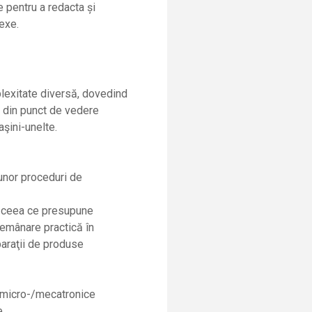
 pentru a redacta şi
exe.
lexitate diversă, dovedind
t din punct de vedere
aşini-unelte.
unor proceduri de
, ceea ce presupune
emânare practică în
araţii de produse
 micro-/mecatronice
e