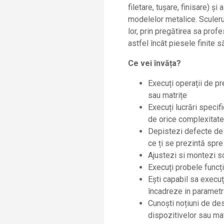
filetare, tușare, finisare) 
modelelor metalice. Sculeru
lor, prin pregătirea sa prof
astfel încât piesele finite 
Ce vei
î
nvăța?
Execuți operații de pr
sau matrițe
Execuți lucrări specif
de orice complexitate
Depistezi defecte de e
ce
ț
i se prezint
ă
spre 
Ajustezi si montezi sc
Execuți probele funcți
Ești capabil sa execuț
încadreze in parametri
Cunoști noțiuni de des
dispozitivelor sau mat