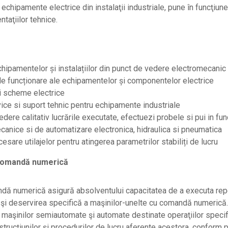
 echipamente electrice din instalaţii industriale, pune în funcţiun
taţiilor tehnice.
hipamentelor și instalațiilor din punct de vedere electromecanic
e funcționare ale echipamentelor și componentelor electrice
zi scheme electrice
vice si suport tehnic pentru echipamente industriale
edere calitativ lucrările executate, efectuezi probele si pui in fu
canice si de automatizare electronica, hidraulica si pneumatica
esare utilajelor pentru atingerea parametrilor stabiliți de lucru
 comandă numerică
ndă numerică asigură absolventului capacitatea de a executa re
a şi deservirea specifică a maşinilor-unelte cu comandă numerică.
maşinilor semiautomate şi automate destinate operaţiilor specifi
nstrucţiunilor şi procedurilor de lucru aferente acestora, conform 