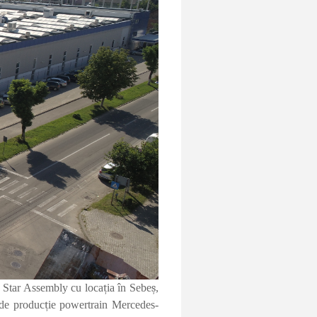
 Star Assembly cu loca
ț
ia
î
n Sebe
ș
,
 de produc
ț
ie powertrain Mercedes-