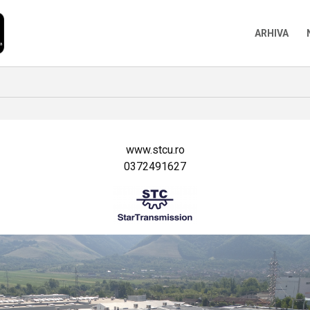
ARHIVA
www.stcu.ro
0372491627