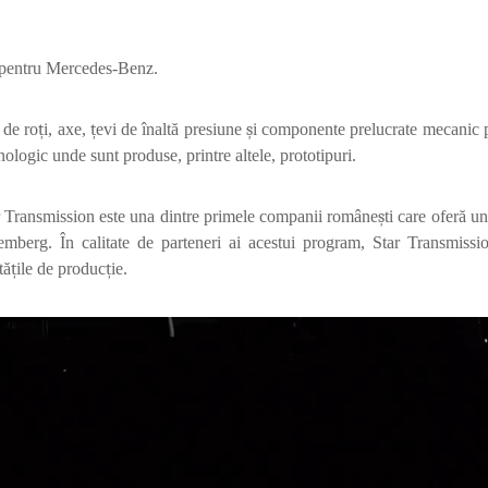
 pentru Mercedes-Benz.
 de ro
ț
i, axe,
ț
evi de
î
nalt
ă
presiune
ș
i componente prelucrate mecanic 
nologic unde sunt produse, printre altele, prototipuri.
r Transmission este una dintre primele companii române
ș
ti care ofer
ă
un
temberg.
Î
n calitate de parteneri ai acestui program, Star Transmiss
t
ă
ț
ile de produc
ț
ie.