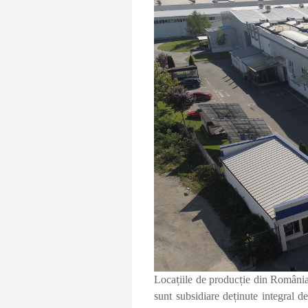
Loca
ț
iile de produc
ț
ie din România
sunt subsidiare de
ț
inute integral 