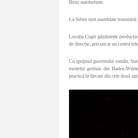
Benz autoturisme.
La Sebe
ș
sunt asamblate transmisii
Loca
ț
ia Cugir g
ă
zduie
ș
te produc
ț
ia
de direc
ț
ie, precum
ș
i un centru teh
Cu sprijinul guvernului român, Sta
modelul german din Baden-W
ü
rt
practic
ă
î
n fiecare din cele dou
ă
uni