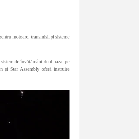
pentru motoare, transmisii
ș
i sisteme
 sistem de
î
nv
ă
ț
ă
m
â
nt dual bazat pe
ion
ș
i Star Assembly ofer
ă
instruire