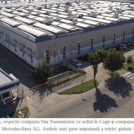
, respectiv compania Star Transmission cu sediul
î
n Cugir
ș
i compania
de Mercedes-Benz AG. Ambele sunt parte important
ă
a re
ț
elei globale